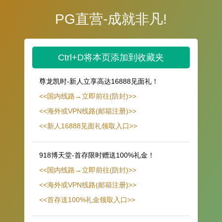
PG直营-成就非凡!
Ctrl+D将本页添加到收藏夹
尊龙凯时-新人立享高达16888见面礼！
<<国内线路→立即前往(防封)>>
<<海外或VPN线路(邮箱注册)>>
<<新人16888见面礼领取入口>>
918博天堂-首存限时赠送100%礼金！
<<国内线路→立即前往(防封)>>
<<海外或VPN线路(邮箱注册)>>
<<首存送100%礼金领取入口>>